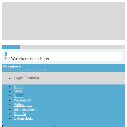
Login Formular
Ihr Warenkorb ist noch leer.
Warenkorb
×
Ihr Warenkorb ist noch leer.
Warenkorb
Ihr Warenkorb ist noch leer.
Login Formular
Home
Shop
Konto
Warenkorb
Philosophie
Informationen
Kontakt
Datenschutz