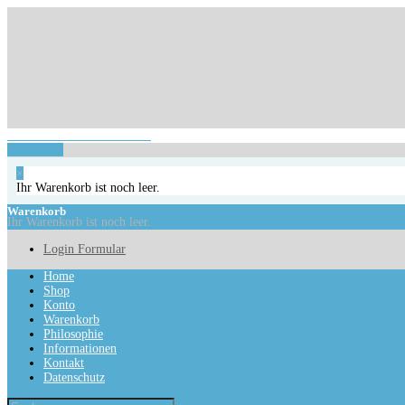
Login Formular
Ihr Warenkorb ist noch leer.
Warenkorb
×
Ihr Warenkorb ist noch leer.
Warenkorb
Ihr Warenkorb ist noch leer.
Login Formular
Home
Shop
Konto
Warenkorb
Philosophie
Informationen
Kontakt
Datenschutz