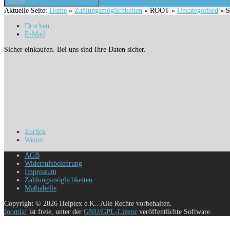
Aktuelle Seite:
Home
»
Zahlungsmöglichkeiten
»
ROOT
»
Uncategorised
»
Drucken
E-Mail
Sicher einkaufen. Bei uns sind Ihre Daten sicher.
Zurück
Weiter
AGB
Widerrufsbelehrung
Impressum
Zahlungsmöglichkeiten
Maßtabelle
Copyright © 2026 Helptex e.K.. Alle Rechte vorbehalten.
Joomla!
ist freie, unter der
GNU/GPL-Lizenz
veröffentlichte Software.