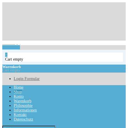
Login Formular
Cart empty
Warenkorb
×
Cart empty
Warenkorb
Cart empty
Login Formular
Home
Shop
Konto
Warenkorb
Philosophie
Informationen
Kontakt
Datenschutz