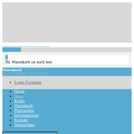
Login Formular
Ihr Warenkorb ist noch leer.
Warenkorb
×
Ihr Warenkorb ist noch leer.
Warenkorb
Ihr Warenkorb ist noch leer.
Login Formular
Home
Shop
Konto
Warenkorb
Philosophie
Informationen
Kontakt
Datenschutz