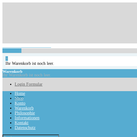
Login Formular
Ihr Warenkorb ist noch leer.
Warenkorb
×
Ihr Warenkorb ist noch leer.
Warenkorb
Ihr Warenkorb ist noch leer.
Login Formular
Home
Shop
Konto
Warenkorb
Philosophie
Informationen
Kontakt
Datenschutz