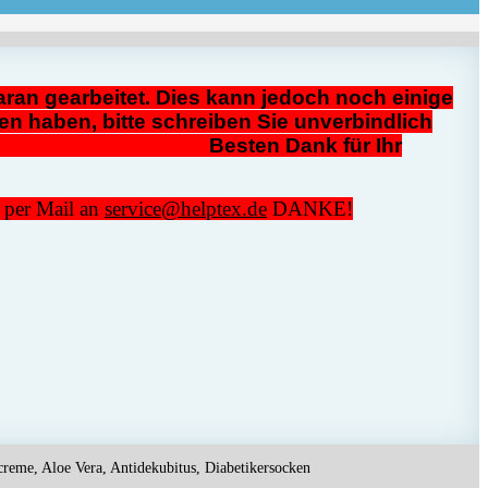
ran gearbeitet. Dies kann jedoch noch einige
en haben, bitte schreiben Sie unverbindlich
4 Besten Dank für Ihr
n per Mail an
service@helptex.de
DANKE!
reme, Aloe Vera, Antidekubitus, Diabetikersocken