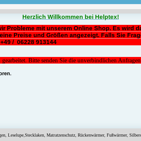
Herzlich Willkommen bei Helptex!
ir Probleme mit unserem Online Shop. Es wird da
eine Preise und Größen angezeigt. Falls Sie Frag
n Fax: +49 / 06228 91314
gearbeitet. Bitte senden Sie die unverbindlichen Anfrage
ren. 
gen, Leselupe,Stecklaken, Matratzenschutz, Rückenwärmer, Fußwärmer, Silberc