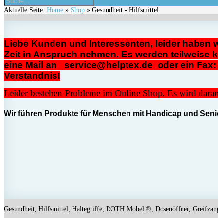
Aktuelle Seite:
Home
»
Shop
»
Gesundheit - Hilfsmittel
Liebe Kunden und Interessenten, leider haben w
Zeit in Anspruch nehmen. Es werden teilweise k
eine Mail an
service@helptex.de
oder ei
Verständnis!
Leider bestehen Probleme im Online Shop. Es wird daran 
Wir führen Produkte für Menschen mit Handicap und Senio
Gesundheit, Hilfsmittel, Haltegriffe, ROTH Mobeli®, Dosenöffner, Greifzan